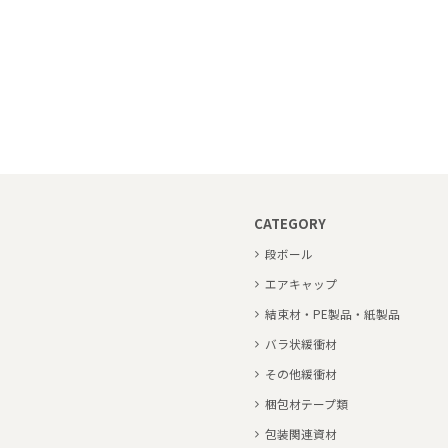
CATEGORY
段ボール
エアキャップ
結束材・PE製品・紙製品
バラ状緩衝材
その他緩衝材
梱包材テープ類
包装関連資材